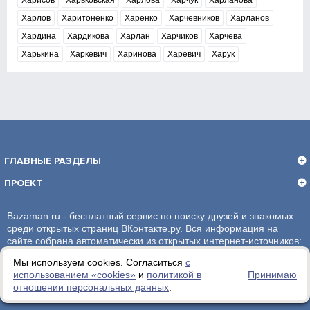
Харисов
Харьковская
Харлова
Харчук
Харланова
Харлов
Харитоненко
Харенко
Харчевников
Харланов
Хардина
Хардикова
Харлан
Харчиков
Харчева
Харькина
Харкевич
Харинова
Харевич
Харук
ГЛАВНЫЕ РАЗДЕЛЫ
ПРОЕКТ
Bazaman.ru - бесплатный сервис по поиску друзей и знакомых
среди открытых страниц ВКонтакте.ру. Вся информация на
сайте собрана автоматически из открытых интернет-источников:
социальная сеть ВКонтакте.ру. За достоверность информации,
Мы используем cookies. Согласиться
с
администрация сайта ответственности не несет.
использованием «сookies»
и
политикой в
Принимаю
отношении персональных данных
.
Политика обработки персональных данных