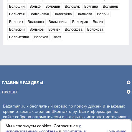
Волошин
Вольф
Володин
Волощук
Волгина
Волынец
Вольская
Волконская
Волобуева
Волчкова
Волгин
Воловик
Волосова
Волынкина
Володько
Волик
Вольский
Вольнов
Волчек
Волоскова
Волохова
Волокитина
Волохов
Воля
ГЛАВНЫЕ РАЗДЕЛЫ
ПРОЕКТ
Bazaman.ru - бесплатный сервис по поиску друзей и знакомых
среди открытых страниц ВКонтакте.ру. Вся информация на
сайте собрана автоматически из открытых интернет-источников:
социальная сеть ВКонтакте.ру. За достоверность информации,
Мы используем cookies. Согласиться
с
администрация сайта ответственности не несет.
использованием «сookies»
и
политикой в
Принимаю