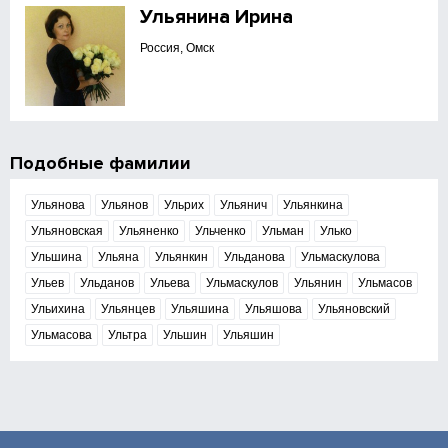
Ульянина Ирина
Россия, Омск
Подобные фамилии
Ульянова
Ульянов
Ульрих
Ульянич
Ульянкина
Ульяновская
Ульяненко
Ульченко
Ульман
Улько
Ульшина
Ульяна
Ульянкин
Ульданова
Ульмаскулова
Ульев
Ульданов
Ульева
Ульмаскулов
Ульянин
Ульмасов
Ульихина
Ульянцев
Ульяшина
Ульяшова
Ульяновский
Ульмасова
Ультра
Ульшин
Ульяшин