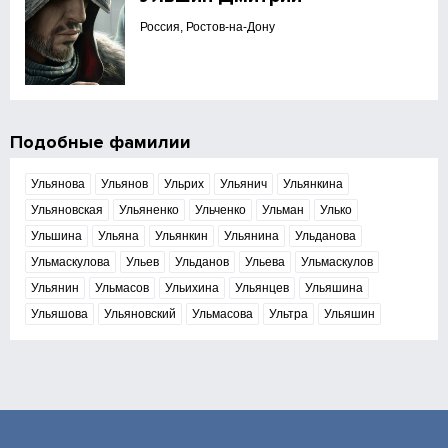
Россия, Ростов-на-Дону
Подобные фамилии
Ульянова
Ульянов
Ульрих
Ульянич
Ульянкина
Ульяновская
Ульяненко
Ульченко
Ульман
Улько
Ульшина
Ульяна
Ульянкин
Ульянина
Ульданова
Ульмаскулова
Ульев
Ульданов
Ульева
Ульмаскулов
Ульянин
Ульмасов
Ульихина
Ульянцев
Ульяшина
Ульяшова
Ульяновский
Ульмасова
Ультра
Ульяшин