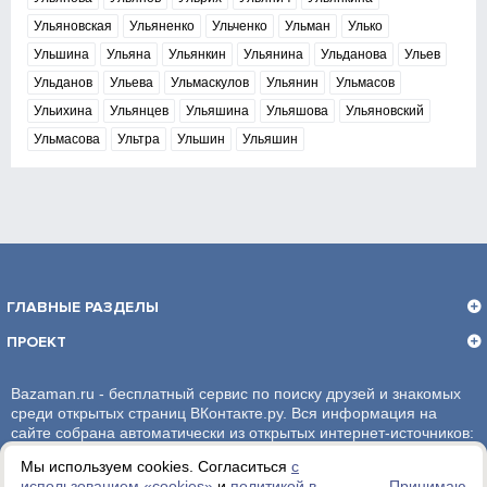
Ульяновская
Ульяненко
Ульченко
Ульман
Улько
Ульшина
Ульяна
Ульянкин
Ульянина
Ульданова
Ульев
Ульданов
Ульева
Ульмаскулов
Ульянин
Ульмасов
Ульихина
Ульянцев
Ульяшина
Ульяшова
Ульяновский
Ульмасова
Ультра
Ульшин
Ульяшин
ГЛАВНЫЕ РАЗДЕЛЫ
ПРОЕКТ
Bazaman.ru - бесплатный сервис по поиску друзей и знакомых
среди открытых страниц ВКонтакте.ру. Вся информация на
сайте собрана автоматически из открытых интернет-источников:
социальная сеть ВКонтакте.ру. За достоверность информации,
Мы используем cookies. Согласиться
с
администрация сайта ответственности не несет.
использованием «сookies»
и
политикой в
Принимаю