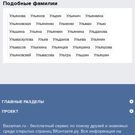
Подобные фамилии
Ульянова
Ульянов
Ульрих
Ульянич
Ульянкина
Ульяновская
Ульяненко
Ульченко
Ульман
Улько
Ульшина
Ульяна
Ульянкин
Ульянина
Ульданова
Ульмаскулова
Ульев
Ульданов
Ульева
Ульянин
Ульмасов
Ульихина
Ульянцев
Ульяшина
Ульяшова
Ульяновский
Ульмасова
Ультра
Ульшин
Ульяшин
ГЛАВНЫЕ РАЗДЕЛЫ
ПРОЕКТ
Bazaman.ru - бесплатный сервис по поиску друзей и знакомых
среди открытых страниц ВКонтакте.ру. Вся информация на