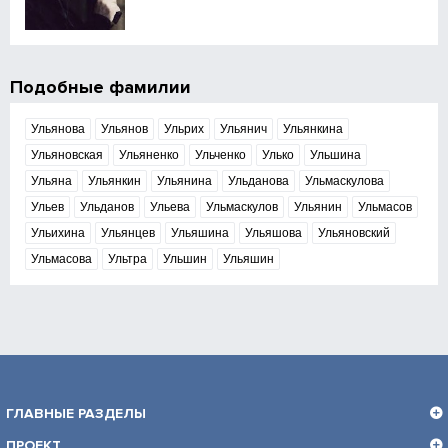
Подобные фамилии
Ульянова
Ульянов
Ульрих
Ульянич
Ульянкина
Ульяновская
Ульяненко
Ульченко
Улько
Ульшина
Ульяна
Ульянкин
Ульянина
Ульданова
Ульмаскулова
Ульев
Ульданов
Ульева
Ульмаскулов
Ульянин
Ульмасов
Ульихина
Ульянцев
Ульяшина
Ульяшова
Ульяновский
Ульмасова
Ультра
Ульшин
Ульяшин
ГЛАВНЫЕ РАЗДЕЛЫ
ПРОЕКТ