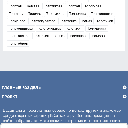
Толстов
Толстая
Толстикова
Толстой
Толокнова
Тольятти
Толочко
Толстихина
Толпекина
Толоконников
Толкунова
Толстокулакова
Толстенко
Толкач
Толстиков
Толоконникова
Толстокулаков
Толстихин
Толкушкина
Толстопятов
Толпекин
Только
Толмацкий
Толибова
Толстобров
ГЛАВНЫЕ РАЗДЕЛЫ
ПРОЕКТ
Bazaman.ru - бесплатный сервис по поиску друзей и знакомых
среди открытых страниц ВКонтакте.ру. Вся информация на
сайте собрана автоматически из открытых интернет-источников:
социальная сеть ВКонтакте.ру. За достоверность информации,