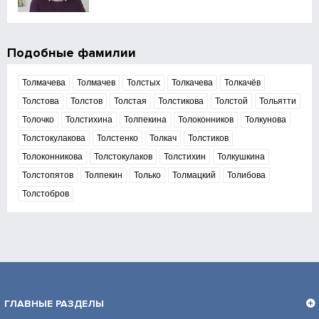
Подобные фамилии
Толмачева
Толмачев
Толстых
Толкачева
Толкачёв
Толстова
Толстов
Толстая
Толстикова
Толстой
Тольятти
Толочко
Толстихина
Толпекина
Толоконников
Толкунова
Толстокулакова
Толстенко
Толкач
Толстиков
Толоконникова
Толстокулаков
Толстихин
Толкушкина
Толстопятов
Толпекин
Только
Толмацкий
Толибова
Толстобров
ГЛАВНЫЕ РАЗДЕЛЫ