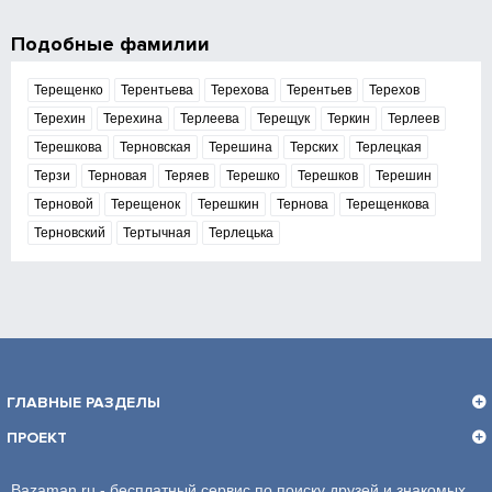
Подобные фамилии
Терещенко
Терентьева
Терехова
Терентьев
Терехов
Терехин
Терехина
Терлеева
Терещук
Теркин
Терлеев
Терешкова
Терновская
Терешина
Терских
Терлецкая
Терзи
Терновая
Теряев
Терешко
Терешков
Терешин
Терновой
Терещенок
Терешкин
Тернова
Терещенкова
Терновский
Тертычная
Терлецька
ГЛАВНЫЕ РАЗДЕЛЫ
ПРОЕКТ
Bazaman.ru - бесплатный сервис по поиску друзей и знакомых