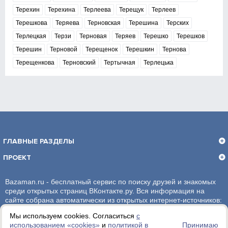
Терехин
Терехина
Терлеева
Терещук
Терлеев
Терешкова
Теряева
Терновская
Терешина
Терских
Терлецкая
Терзи
Терновая
Теряев
Терешко
Терешков
Терешин
Терновой
Терещенок
Терешкин
Тернова
Терещенкова
Терновский
Тертычная
Терлецька
ГЛАВНЫЕ РАЗДЕЛЫ
ПРОЕКТ
Bazaman.ru - бесплатный сервис по поиску друзей и знакомых
среди открытых страниц ВКонтакте.ру. Вся информация на
сайте собрана автоматически из открытых интернет-источников:
социальная сеть ВКонтакте.ру. За достоверность информации,
Мы используем cookies. Согласиться
с
администрация сайта ответственности не несет.
использованием «сookies»
и
политикой в
Принимаю