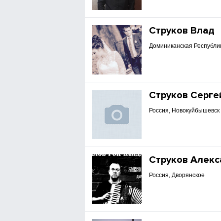
Струков Влад
Доминиканская Республика
Струков Серге
Россия, Новокуйбышевск
Струков Алекс
Россия, Дворянское