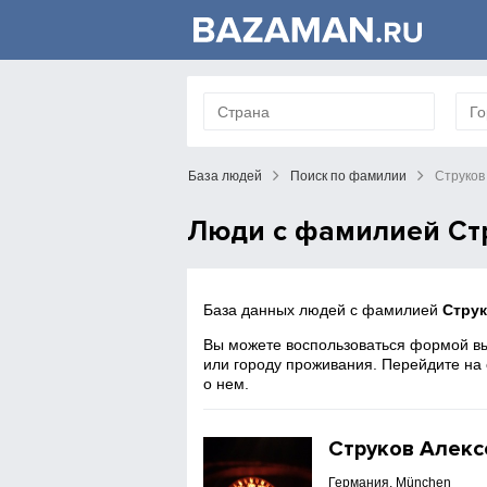
База людей
Поиск по фамилии
Струков
Люди с фамилией Ст
База данных людей с фамилией
Стру
Вы можете воспользоваться формой вы
или городу проживания. Перейдите на
о нем.
Струков Алекс
Германия, München