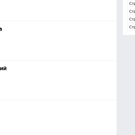
Ст
Ст
Стр
Ст
а
ий