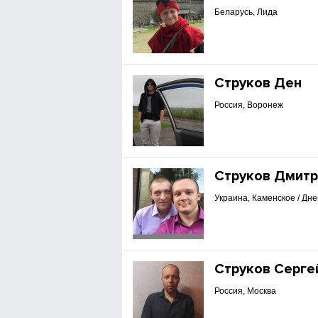
Беларусь, Лида
Струков Ден
Россия, Воронеж
Струков Дмитр
Украина, Каменское / Дн
Струков Серге
Россия, Москва