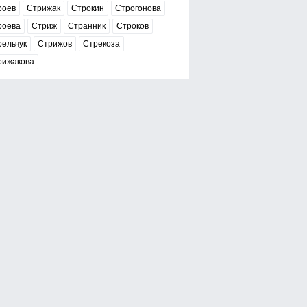
роев
Стрижак
Строкин
Строгонова
роева
Стриж
Странник
Строков
ельчук
Стрижов
Стрекоза
рижакова