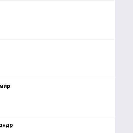
м
имир
андр