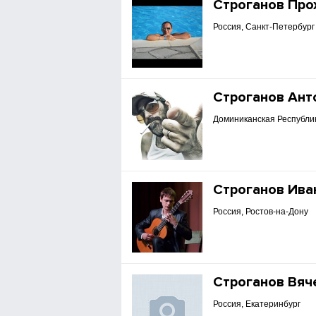
Строганов Про
Россия, Санкт-Петербург
Строганов Ант
Доминиканская Республик
Строганов Ива
Россия, Ростов-на-Дону
Строганов Вяч
Россия, Екатеринбург