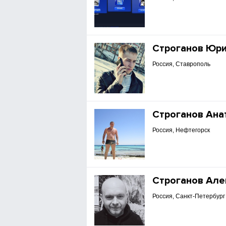
Строганов Юр
Россия, Ставрополь
Строганов Ана
Россия, Нефтегорск
Строганов Але
Россия, Санкт-Петербург