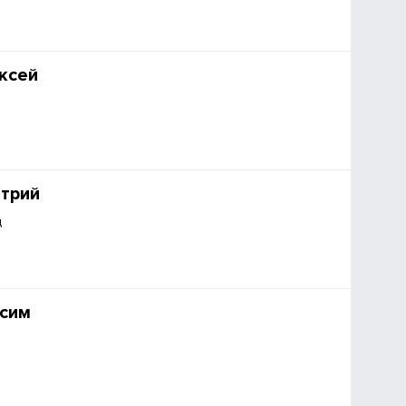
ксей
трий
д
ксим