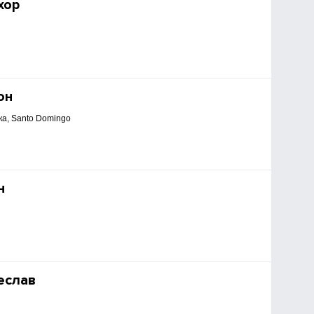
хор
он
а, Santo Domingo
н
еслав