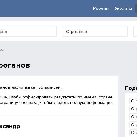
Россия
Украина
ов
роганов
ганов
насчитывает 55 записей.
Под
ше, чтобы отфильтровать результаты по имени, стране
Ст
 страницу человека, чтобы увидеть полную информацию
Ст
Ст
ксандр
Ст
Ст