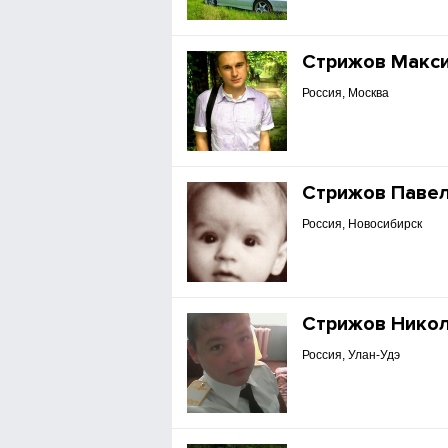
Стрижов Макс
Россия, Москва
Стрижов Паве
Россия, Новосибирск
Стрижов Нико
Россия, Улан-Удэ