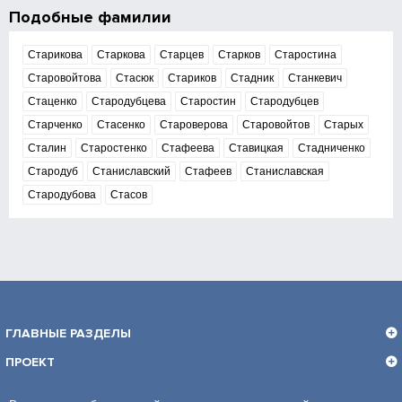
Подобные фамилии
Старикова
Старкова
Старцев
Старков
Старостина
Старовойтова
Стасюк
Стариков
Стадник
Станкевич
Стаценко
Стародубцева
Старостин
Стародубцев
Старченко
Стасенко
Староверова
Старовойтов
Старых
Сталин
Старостенко
Стафеева
Ставицкая
Стадниченко
Стародуб
Станиславский
Стафеев
Станиславская
Стародубова
Стасов
ГЛАВНЫЕ РАЗДЕЛЫ
ПРОЕКТ