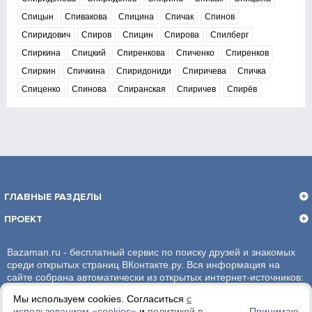
Спицын
Спивакова
Спицина
Спичак
Спинов
Спиридович
Спиров
Спицин
Спирова
Спилберг
Спиркина
Спицкий
Спиренкова
Спиченко
Спиренков
Спиркин
Спичкина
Спиридониди
Спиричева
Спичка
Спиценко
Спинова
Спиранская
Спиричев
Спирёв
ГЛАВНЫЕ РАЗДЕЛЫ
ПРОЕКТ
Bazaman.ru - бесплатный сервис по поиску друзей и знакомых
среди открытых страниц ВКонтакте.ру. Вся информация на
сайте собрана автоматически из открытых интернет-источников:
социальная сеть ВКонтакте.ру. За достоверность информации,
Мы используем cookies. Согласиться
с
администрация сайта ответственности не несет.
использованием «сookies»
и
политикой в
Принимаю