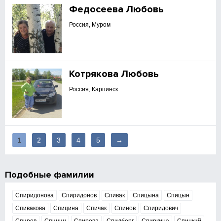
Федосеева Любовь
Россия, Муром
Котрякова Любовь
Россия, Карпинск
1
2
3
4
5
→
Подобные фамилии
Спиридонова
Спиридонов
Спивак
Спицына
Спицын
Спивакова
Спицина
Спичак
Спинов
Спиридович