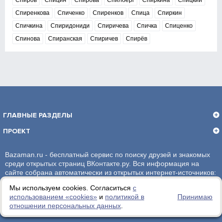
Спиров
Спицин
Спирова
Спилберг
Спиркина
Спицкий
Спиренкова
Спиченко
Спиренков
Спица
Спиркин
Спичкина
Спиридониди
Спиричева
Спичка
Спиценко
Спинова
Спиранская
Спиричев
Спирёв
ГЛАВНЫЕ РАЗДЕЛЫ
ПРОЕКТ
Bazaman.ru - бесплатный сервис по поиску друзей и знакомых
среди открытых страниц ВКонтакте.ру. Вся информация на
сайте собрана автоматически из открытых интернет-источников:
социальная сеть ВКонтакте.ру. За достоверность информации,
Мы используем cookies. Согласиться
с
администрация сайта ответственности не несет.
использованием «сookies»
и
политикой в
Принимаю
отношении персональных данных
.
Политика обработки персональных данных