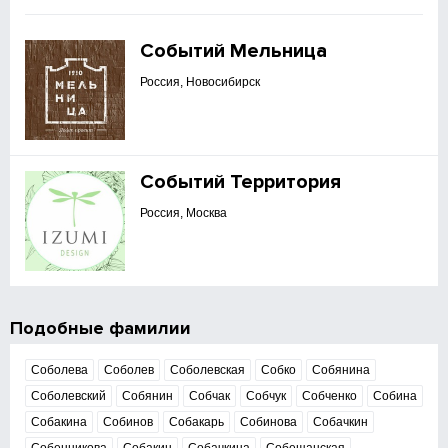
Событий Мельница
Россия, Новосибирск
Событий Территория
Россия, Москва
Подобные фамилии
Соболева
Соболев
Соболевская
Собко
Собянина
Соболевский
Собянин
Собчак
Собчук
Собченко
Собина
Собакина
Собинов
Собакарь
Собинова
Собачкин