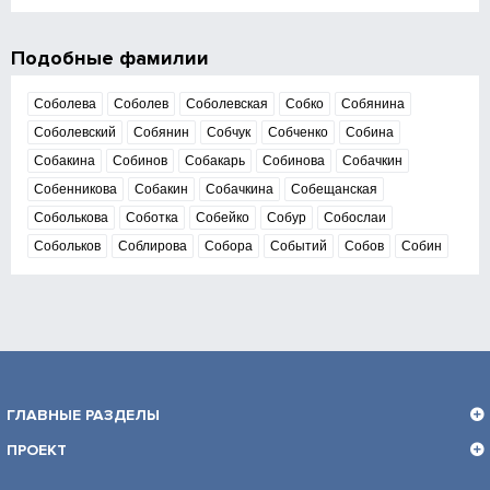
Подобные фамилии
Соболева
Соболев
Соболевская
Собко
Собянина
Соболевский
Собянин
Собчук
Собченко
Собина
Собакина
Собинов
Собакарь
Собинова
Собачкин
Собенникова
Собакин
Собачкина
Собещанская
Соболькова
Соботка
Собейко
Собур
Собослаи
Собольков
Соблирова
Собора
Событий
Собов
Собин
ГЛАВНЫЕ РАЗДЕЛЫ
ПРОЕКТ