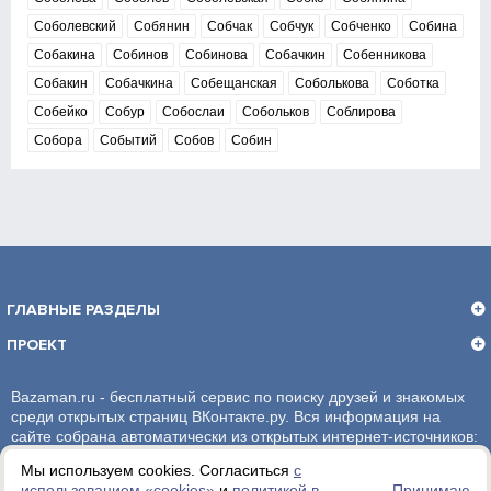
Соболевский
Собянин
Собчак
Собчук
Собченко
Собина
Собакина
Собинов
Собинова
Собачкин
Собенникова
Собакин
Собачкина
Собещанская
Соболькова
Соботка
Собейко
Собур
Собослаи
Собольков
Соблирова
Собора
Событий
Собов
Собин
ГЛАВНЫЕ РАЗДЕЛЫ
ПРОЕКТ
Bazaman.ru - бесплатный сервис по поиску друзей и знакомых
среди открытых страниц ВКонтакте.ру. Вся информация на
сайте собрана автоматически из открытых интернет-источников:
социальная сеть ВКонтакте.ру. За достоверность информации,
Мы используем cookies. Согласиться
с
администрация сайта ответственности не несет.
использованием «сookies»
и
политикой в
Принимаю