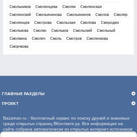
Смольников
Смоленцева
Смоляк
Смоленская
Смоленский
Смольянинова
Смольянинов
Смолов
Смоляр
Смоленцев
Смотрова
Смольская
Смолова
Смородин
Смолькова
Смолко
Смольков
Смольский
Смольный
Смолкина
Смолич
Смоль
Смотров
Смоленкова
Сморчкова
ГЛАВНЫЕ РАЗДЕЛЫ
ПРОЕКТ
Bazaman.ru - бесплатный сервис по поиску друзей и знакомых
среди открытых страниц ВКонтакте.ру. Вся информация на
сайте собрана автоматически из открытых интернет-источников:
социальная сеть ВКонтакте.ру. За достоверность информации,