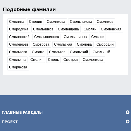
Подобные фамилии
Смолина
Смолин
Смолякова
Смольникова
Смоляков
Смородина
Смольников
Смоленцева
Смоляк
Смоленская
Смоленский
Смольянинова
Смольянинов
Смолов
Смоленцев
Смотрова
Смольская
Смолова
Смородин
Смолькова
Смолко
Смольков
Смольский
Смольный
Смолкина
Смолич
Смоль
Смотров
Смоленкова
Сморчкова
ГЛАВНЫЕ РАЗДЕЛЫ
ПРОЕКТ