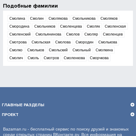
Подобные фамилии
Смолина
Смолин
Смолякова
Смольникова
Смоляков
Смородина
Смольников
Смоленцева
Смоляк
Смоленская
Смоленский
Смольянинова
Смолов
Смоляр
Смоленцев
Смотрова
Смольская
Смолова
Смородин
Смолькова
Смолко
Смольков
Смольский
Смольный
Смолкина
Смолич
Смоль
Смотров
Смоленкова
Сморчкова
ГЛАВНЫЕ РАЗДЕЛЫ
ПРОЕКТ
Bazaman.ru - бесплатный сервис по поиску друзей и знакомых
среди открытых страниц ВКонтакте.ру. Вся информация на