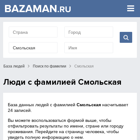
База людей
Поиск по фамилии
Смольская
Люди с фамилией Смольская
База данных людей с фамилией
Смольская
насчитывает
24 записей.
Вы можете воспользоваться формой выше, чтобы
отфильтровать результаты по имени, стране или городу
проживания. Перейдите на страницу человека, чтобы
увидеть полную информацию о нем.