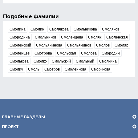
Подобные фамилии
Смолина
Смолин
Смолякова
Смольникова
Смоляков
Смородина
Смольников
Смоленцева
Смоляк
Смоленская
Смоленский
Смольянинова
Смольянинов
Смолов
Смоляр
Смоленцев
Смотрова
Смольская
Смолова
Смородин
Смолькова
Смолко
Смольский
Смольный
Смолкина
Смолич
Смоль
Смотров
Смоленкова
Сморчкова
ГЛАВНЫЕ РАЗДЕЛЫ
ПРОЕКТ