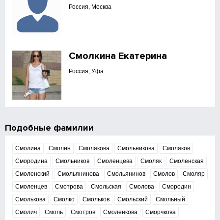
Россия, Москва
Смолкина Екатерина
Россия, Уфа
Подобные фамилии
Смолина
Смолин
Смолякова
Смольникова
Смоляков
Смородина
Смольников
Смоленцева
Смоляк
Смоленская
Смоленский
Смольянинова
Смольянинов
Смолов
Смоляр
Смоленцев
Смотрова
Смольская
Смолова
Смородин
Смолькова
Смолко
Смольков
Смольский
Смольный
Смолич
Смоль
Смотров
Смоленкова
Сморчкова