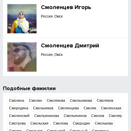
Смоленцев Игорь
Россия, Омск
Смоленцев Дмитрий
Россия, Омск
Подобные фамилии
Смолина
Смолин
Смолякова
Смольникова
Смоляков
Смородина
Смольников
Смоленцева
Смоляк
Смоленская
Смоленский
Смольянинова
Смольянинов
Смолов
Смоляр
Смотрова
Смольская
Смолова
Смородин
Смолькова