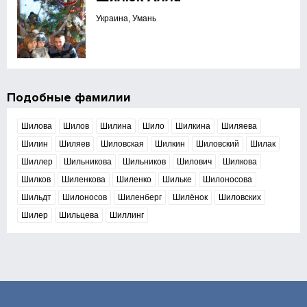
Украина, Умань
Подобные фамилии
Шилова
Шилов
Шилина
Шило
Шилкина
Шиляева
Шилин
Шиляев
Шиловская
Шилкин
Шиловский
Шилак
Шиллер
Шильникова
Шильников
Шилович
Шилкова
Шилков
Шиленкова
Шиленко
Шильке
Шилоносова
Шильдт
Шилоносов
Шиленберг
Шилёнок
Шиловских
Шилер
Шильцева
Шиллинг