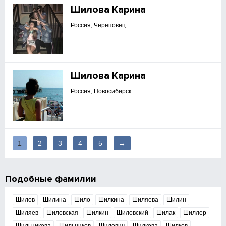
Шилова Карина
Россия, Череповец
Шилова Карина
Россия, Новосибирск
1
2
3
4
5
→
Подобные фамилии
Шилов
Шилина
Шило
Шилкина
Шиляева
Шилин
Шиляев
Шиловская
Шилкин
Шиловский
Шилак
Шиллер