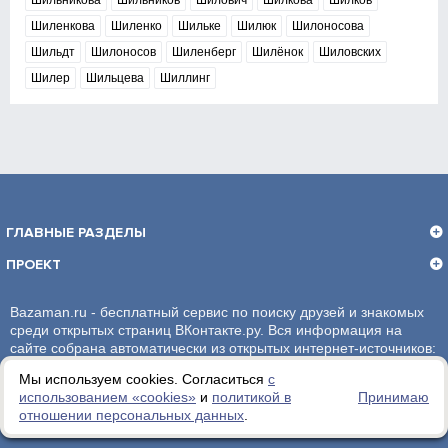
Шильникова
Шильников
Шилович
Шилкова
Шилков
Шиленкова
Шиленко
Шильке
Шилюк
Шилоносова
Шильдт
Шилоносов
Шиленберг
Шилёнок
Шиловских
Шилер
Шильцева
Шиллинг
ГЛАВНЫЕ РАЗДЕЛЫ
ПРОЕКТ
Bazaman.ru - бесплатный сервис по поиску друзей и знакомых
среди открытых страниц ВКонтакте.ру. Вся информация на
сайте собрана автоматически из открытых интернет-источников:
социальная сеть ВКонтакте.ру. За достоверность информации,
Мы используем cookies. Согласиться
с
администрация сайта ответственности не несет.
использованием «сookies»
и
политикой в
Принимаю
отношении персональных данных
.
Политика обработки персональных данных