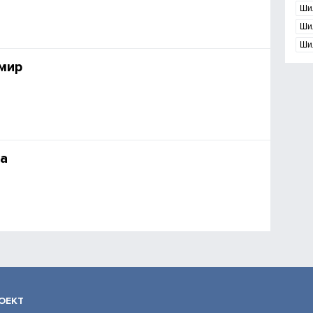
Ши
Ши
Ши
мир
а
ОЕКТ