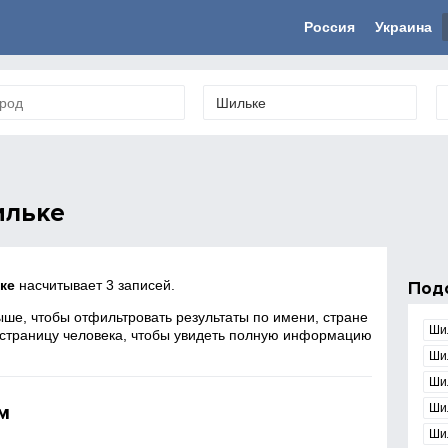
Россия
Украина
ильке
ке
насчитывает 3 записей.
Под
ше, чтобы отфильтровать результаты по имени, стране
Ши
 страницу человека, чтобы увидеть полную информацию
Ши
Ши
м
Ши
Ши