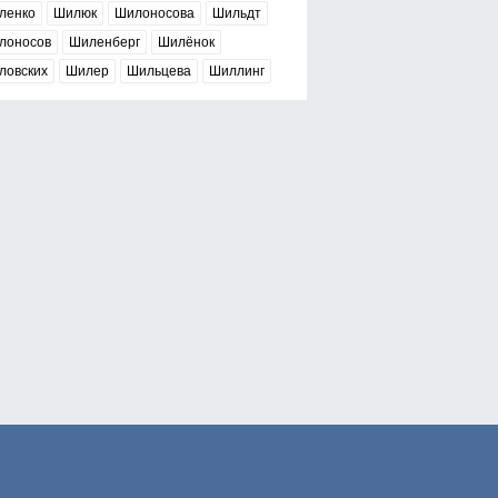
ленко
Шилюк
Шилоносова
Шильдт
лоносов
Шиленберг
Шилёнок
ловских
Шилер
Шильцева
Шиллинг