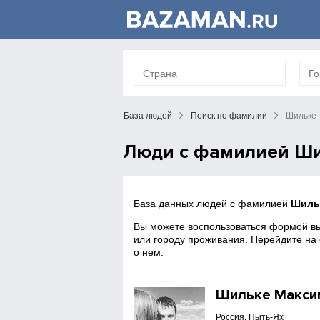
База людей
Поиск по фамилии
Шильке
Люди с фамилией Ш
База данных людей с фамилией
Шиль
Вы можете воспользоваться формой вы
или городу проживания. Перейдите на
о нем.
Шильке Макси
Россия, Пыть-Ях