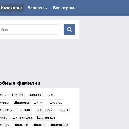
Казахстан
Беларусь
Все страны
обные фамилии
лова
Шилов
Шилина
Шило
лкина
Шиляева
Шилин
Шиляев
ловская
Шилкин
Шиловский
Шилак
ллер
Шильникова
Шильников
лович
Шилкова
Шилков
Шиленкова