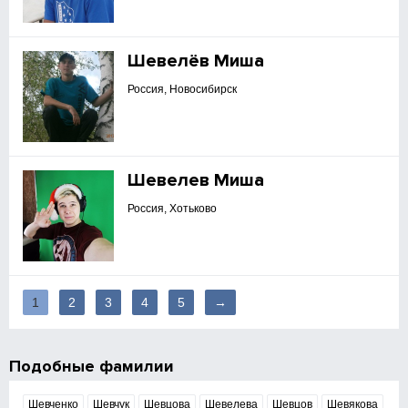
Шевелёв Миша
Россия, Новосибирск
Шевелев Миша
Россия, Хотьково
1
2
3
4
5
→
Подобные фамилии
Шевченко
Шевчук
Шевцова
Шевелева
Шевцов
Шевякова