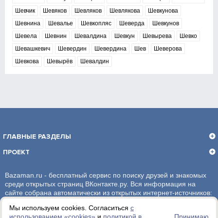
Шевчик
Шевяков
Шевляков
Шевлякова
Шевкунова
Шевнина
Шевалье
Шевкопляс
Шеверда
Шевкунов
Шевела
Шевнин
Шевалдина
Шевкун
Шевырева
Шевко
Шевашкевич
Шевердин
Шевердина
Шев
Шеверова
Шевкова
Шевырёв
Шевалдин
ГЛАВНЫЕ РАЗДЕЛЫ
ПРОЕКТ
Bazaman.ru - бесплатный сервис по поиску друзей и знакомых
среди открытых страниц ВКонтакте.ру. Вся информация на
сайте собрана автоматически из открытых интернет-источников:
социальная сеть ВКонтакте.ру. За достоверность информации,
Мы используем cookies. Согласиться
с
администрация сайта ответственности не несет.
использованием «сookies»
и
политикой в
Принимаю