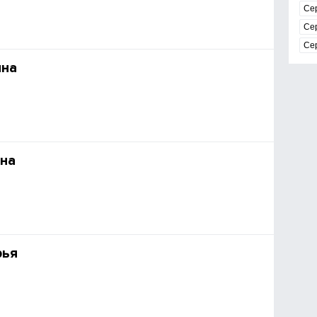
Се
Се
Се
ина
на
рья