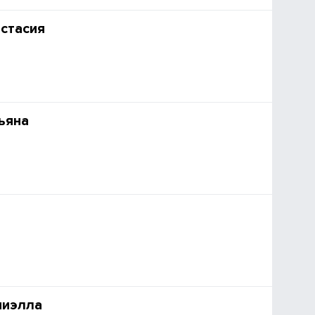
стасия
ьяна
а
ниэлла