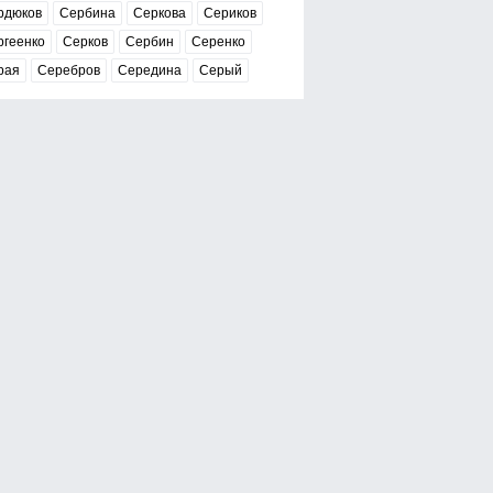
рдюков
Сербина
Серкова
Сериков
ргеенко
Серков
Сербин
Серенко
рая
Серебров
Середина
Серый