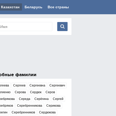
Казахстан
Беларусь
Все страны
обные фамилии
ргеева
Сергеев
Сергеевна
Сергеевич
ргиенко
Серова
Сердюк
Серов
ребрякова
Середа
Серёгина
Сергей
ребряков
Серебренникова
Серикова
регин
Серебренников
Сердюкова