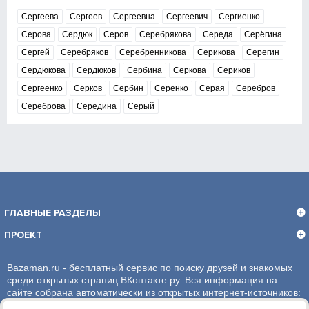
Сергеева
Сергеев
Сергеевна
Сергеевич
Сергиенко
Серова
Сердюк
Серов
Серебрякова
Середа
Серёгина
Сергей
Серебряков
Серебренникова
Серикова
Серегин
Сердюкова
Сердюков
Сербина
Серкова
Сериков
Сергеенко
Серков
Сербин
Серенко
Серая
Серебров
Сереброва
Середина
Серый
ГЛАВНЫЕ РАЗДЕЛЫ
ПРОЕКТ
Bazaman.ru - бесплатный сервис по поиску друзей и знакомых
среди открытых страниц ВКонтакте.ру. Вся информация на
сайте собрана автоматически из открытых интернет-источников:
социальная сеть ВКонтакте.ру. За достоверность информации,