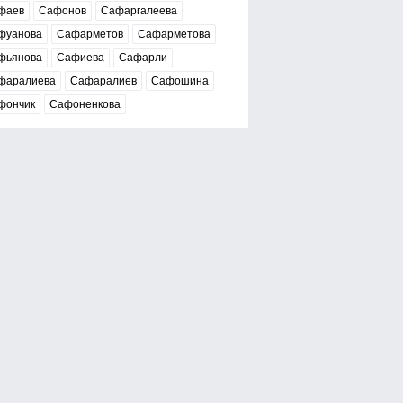
фаев
Сафонов
Сафаргалеева
фуанова
Сафарметов
Сафарметова
фьянова
Сафиева
Сафарли
фаралиева
Сафаралиев
Сафошина
фончик
Сафоненкова