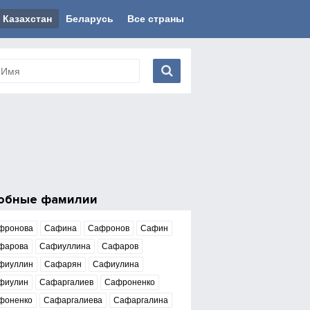
Казахстан
Беларусь
Все страны
обные фамилии
фронова
Сафина
Сафронов
Сафин
фарова
Сафиуллина
Сафаров
фиуллин
Сафарян
Сафиулина
фиулин
Сафаргалиев
Сафроненко
фоненко
Сафаргалиева
Сафаргалина