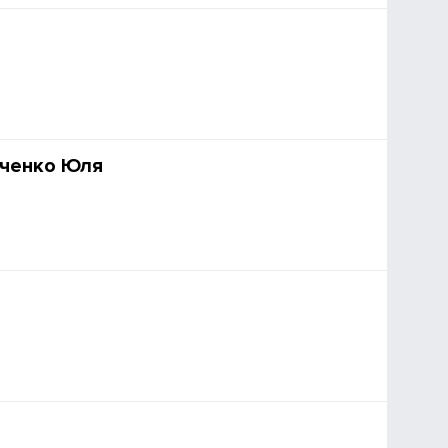
я
ченко Юля
я
я