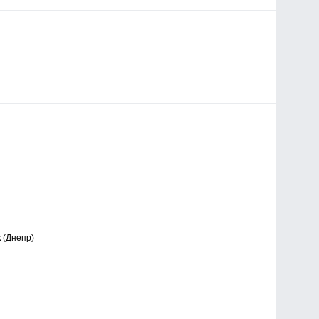
я
я
я
 (Днепр)
я