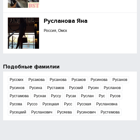
Русланова Яна
Россия, Омск
Подобные фамилии
Русских
Русакова
Русанова
Русаков
Русинова
Русанов
Русинов
Русина
Рустамов
Русский
Русин
Русланов
Рустамова
Руснак
Руссу
Русак
Руслан
Рус
Русов
Русова
Руссо
Русецкая
Русс
Русская
Руслановна
Русецкий
Русланович
Русяева
Русинович
Рустемова