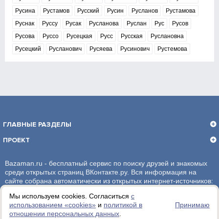
Русина
Рустамов
Русский
Русин
Русланов
Рустамова
Руснак
Руссу
Русак
Русланова
Руслан
Рус
Русов
Русова
Руссо
Русецкая
Русс
Русская
Руслановна
Русецкий
Русланович
Русяева
Русинович
Рустемова
ГЛАВНЫЕ РАЗДЕЛЫ
ПРОЕКТ
Bazaman.ru - бесплатный сервис по поиску друзей и знакомых
среди открытых страниц ВКонтакте.ру. Вся информация на
сайте собрана автоматически из открытых интернет-источников:
социальная сеть ВКонтакте.ру. За достоверность информации,
Мы используем cookies. Согласиться
с
администрация сайта ответственности не несет.
использованием «сookies»
и
политикой в
Принимаю
отношении персональных данных
.
Политика обработки персональных данных