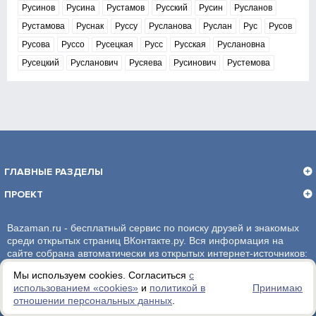
Русинов
Русина
Рустамов
Русский
Русин
Русланов
Рустамова
Руснак
Руссу
Русланова
Руслан
Рус
Русов
Русова
Руссо
Русецкая
Русс
Русская
Руслановна
Русецкий
Русланович
Русяева
Русинович
Рустемова
ГЛАВНЫЕ РАЗДЕЛЫ
ПРОЕКТ
Bazaman.ru - бесплатный сервис по поиску друзей и знакомых
среди открытых страниц ВКонтакте.ру. Вся информация на
сайте собрана автоматически из открытых интернет-источников:
социальная сеть ВКонтакте.ру. За достоверность информации,
Мы используем cookies. Согласиться
с
администрация сайта ответственности не несет.
использованием «сookies»
и
политикой в
Принимаю
отношении персональных данных
.
Политика обработки персональных данных