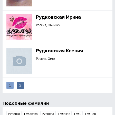
Рудковская Ирина
Россия, Обнинск
Рудковская Ксения
Россия, Омск
1
2
Подобные фамилии
Руденко
Рудакова
Руднева
Рудаков
Рудь
Руднев