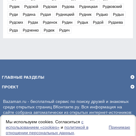
Рудик
Рудской
Рудская
Рудова
Рудницкая
Рудковский
Руди
Рудина
Рудая
Рудницкий
Рудник
Рудько
Рудых
Рудских
Рудак
Руденок
Рудин
Рудык
Рудой
Рудаева
Руда
Рудченко
Рудюк
Рудич
ГЛАВНЫЕ РАЗДЕЛЫ
ПРОЕКТ
Bazaman.ru - бесплатный сервис по поиску друзей и знакомых
среди открытых страниц ВКонтакте.ру. Вся информация на
сайте собрана автоматически из открытых интернет-источников:
социальная сеть ВКонтакте.ру. За достоверность информации,
Мы используем cookies. Согласиться
с
администрация сайта ответственности не несет.
использованием «сookies»
и
политикой в
Принимаю
отношении персональных данных
.
Политика обработки персональных данных