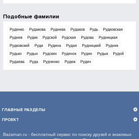
Подобные фамилии
Руденко
Рудакова
Руднева
Рудаков
Рудь
Рудковская
Руднев
Рудик
Рудской
Рудская
Рудова
Рудницкая
Рудковский
Руди
Рудина
Рудая
Рудницкий
Рудник
Рудько
Рудых
Рудских
Руденок
Рудин
Рудык
Рудой
Рудаева
Руда
Рудченко
Рудюк
Рудич
ГЛАВНЫЕ РАЗДЕЛЫ
ПРОЕКТ
Bazaman.ru - бесплатный сервис по поиску друзей и знакомых