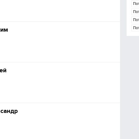
По
По
По
По
сим
ей
ксандр