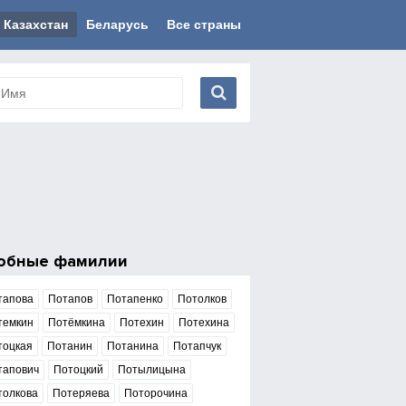
Казахстан
Беларусь
Все страны
обные фамилии
тапова
Потапов
Потапенко
Потолков
темкин
Потёмкина
Потехин
Потехина
тоцкая
Потанин
Потанина
Потапчук
тапович
Потоцкий
Потылицына
толкова
Потеряева
Поторочина