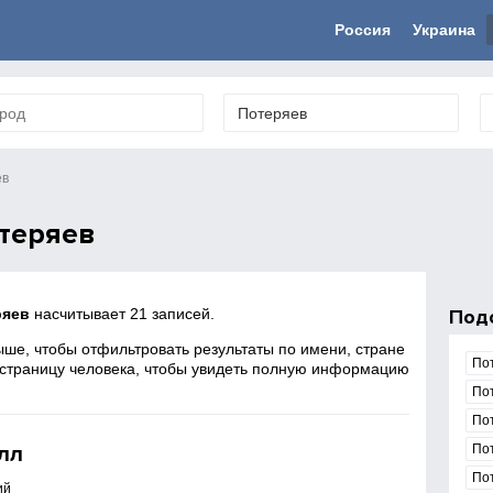
Россия
Украина
ев
теряев
ряев
насчитывает 21 записей.
Под
ше, чтобы отфильтровать результаты по имени, стране
По
 страницу человека, чтобы увидеть полную информацию
По
По
лл
По
По
ий