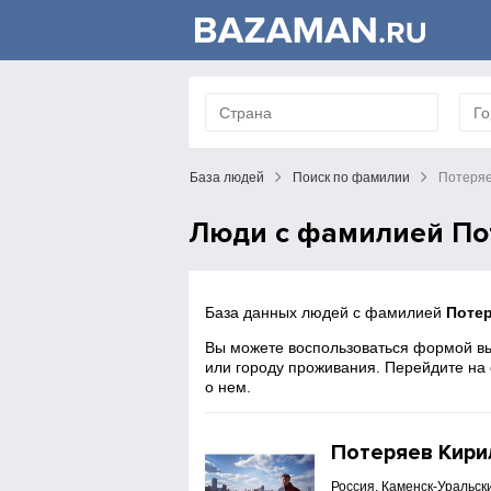
База людей
Поиск по фамилии
Потеря
Люди с фамилией По
База данных людей с фамилией
Поте
Вы можете воспользоваться формой вы
или городу проживания. Перейдите на
о нем.
Потеряев Кири
Россия, Каменск-Уральск