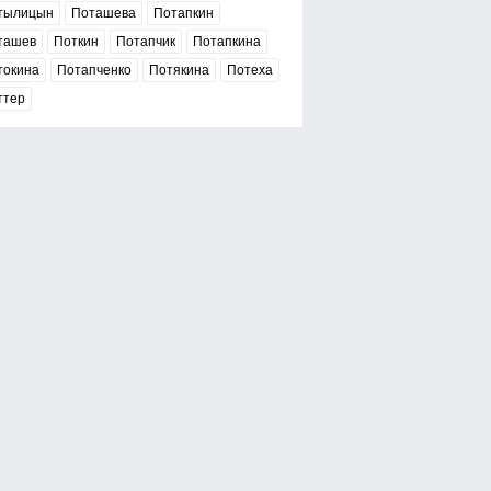
тылицын
Поташева
Потапкин
ташев
Поткин
Потапчик
Потапкина
токина
Потапченко
Потякина
Потеха
ттер