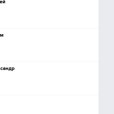
ей
им
ксандр
я