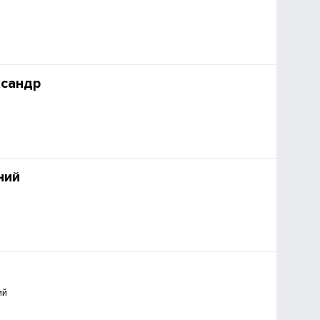
ксандр
ний
ий