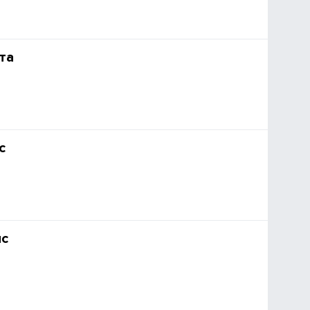
та
с
ис