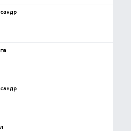
ксандр
га
ксандр
ел