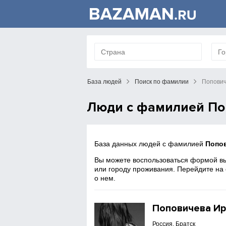
База людей
Поиск по фамилии
Попови
Люди с фамилией По
База данных людей с фамилией
Попо
Вы можете воспользоваться формой вы
или городу проживания. Перейдите на
о нем.
Поповичева Ир
Россия, Братск