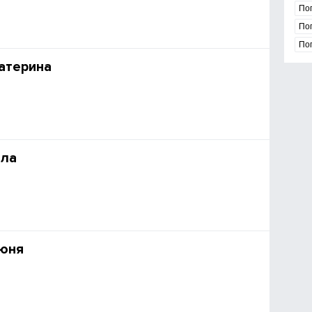
По
По
По
атерина
лла
сюня