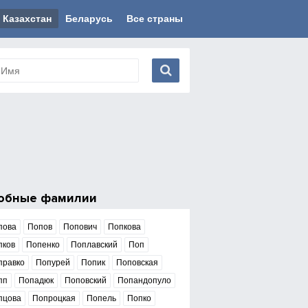
Казахстан
Беларусь
Все страны
обные фамилии
пова
Попов
Попович
Попкова
пков
Попенко
Поплавский
Поп
правко
Попурей
Попик
Поповская
пп
Попадюк
Поповский
Попандопуло
пцова
Попроцкая
Попель
Попко