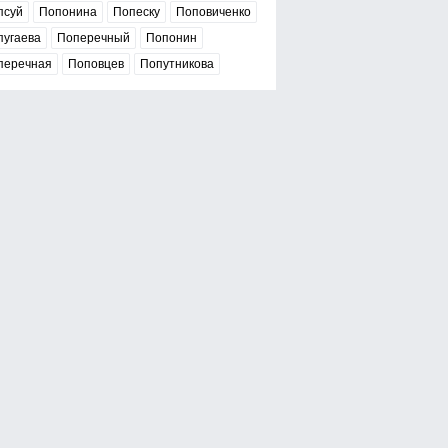
псуй
Попонина
Попеску
Поповиченко
пугаева
Поперечный
Попонин
перечная
Поповцев
Попутникова