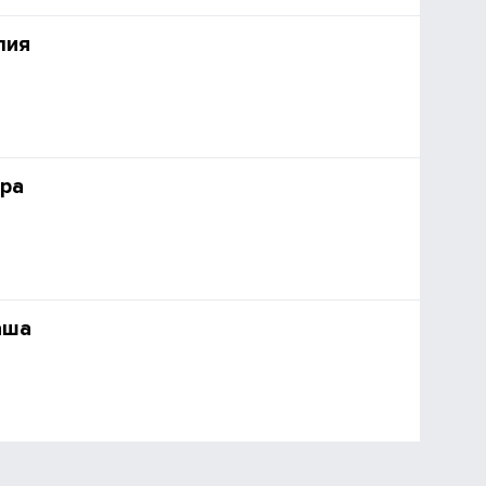
лия
ра
аша