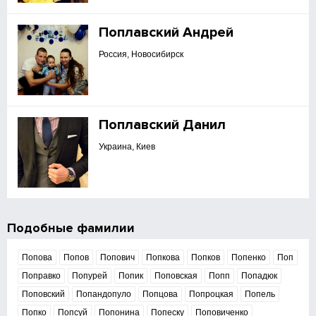
Поплавский Андрей
Россия, Новосибирск
Поплавский Данил
Украина, Киев
Подобные фамилии
Попова
Попов
Попович
Попкова
Попков
Попенко
Поп
Поправко
Попурей
Попик
Поповская
Попп
Попадюк
Поповский
Попандопуло
Попцова
Попроцкая
Попель
Попко
Попсуй
Попонина
Попеску
Поповиченко