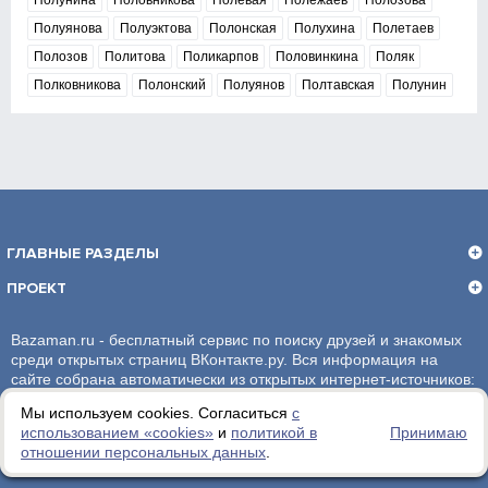
Полунина
Половникова
Полевая
Полежаев
Полозова
Полуянова
Полуэктова
Полонская
Полухина
Полетаев
Полозов
Политова
Поликарпов
Половинкина
Поляк
Полковникова
Полонский
Полуянов
Полтавская
Полунин
ГЛАВНЫЕ РАЗДЕЛЫ
ПРОЕКТ
Bazaman.ru - бесплатный сервис по поиску друзей и знакомых
среди открытых страниц ВКонтакте.ру. Вся информация на
сайте собрана автоматически из открытых интернет-источников:
социальная сеть ВКонтакте.ру. За достоверность информации,
Мы используем cookies. Согласиться
с
администрация сайта ответственности не несет.
использованием «сookies»
и
политикой в
Принимаю
отношении персональных данных
.
Политика обработки персональных данных