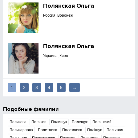
Полянская Ольга
Россия, Воронеж
Полянская Ольга
Украина, Киев
1
2
3
4
5
→
Подобные фамилии
Полякова
Поляков
Полищук
Полещук
Полянский
Поликарпова
Полетаева
Полежаева
Поліщук
Польская