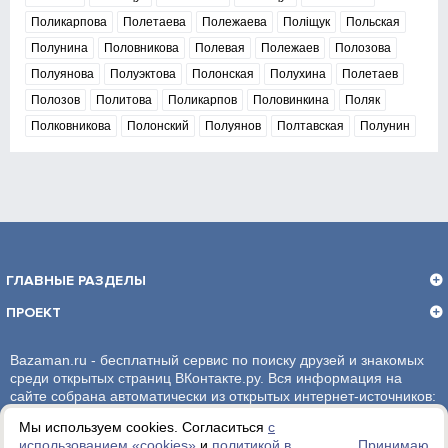
Поликарпова
Полетаева
Полежаева
Поліщук
Польская
Полунина
Половникова
Полевая
Полежаев
Полозова
Полуянова
Полуэктова
Полонская
Полухина
Полетаев
Полозов
Политова
Поликарпов
Половинкина
Поляк
Полковникова
Полонский
Полуянов
Полтавская
Полунин
ГЛАВНЫЕ РАЗДЕЛЫ
ПРОЕКТ
Bazaman.ru - бесплатный сервис по поиску друзей и знакомых
среди открытых страниц ВКонтакте.ру. Вся информация на
сайте собрана автоматически из открытых интернет-источников:
социальная сеть ВКонтакте.ру. За достоверность информации,
Мы используем cookies. Согласиться
с
администрация сайта ответственности не несет.
использованием «сookies»
и
политикой в
Принимаю