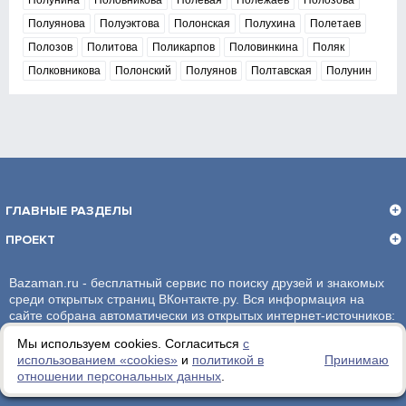
Полунина
Половникова
Полевая
Полежаев
Полозова
Полуянова
Полуэктова
Полонская
Полухина
Полетаев
Полозов
Политова
Поликарпов
Половинкина
Поляк
Полковникова
Полонский
Полуянов
Полтавская
Полунин
ГЛАВНЫЕ РАЗДЕЛЫ
ПРОЕКТ
Bazaman.ru - бесплатный сервис по поиску друзей и знакомых
среди открытых страниц ВКонтакте.ру. Вся информация на
сайте собрана автоматически из открытых интернет-источников:
социальная сеть ВКонтакте.ру. За достоверность информации,
Мы используем cookies. Согласиться
с
администрация сайта ответственности не несет.
использованием «сookies»
и
политикой в
Принимаю
отношении персональных данных
.
Политика обработки персональных данных