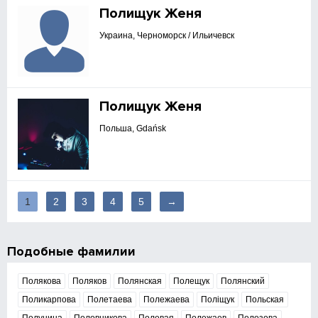
Полищук Женя
Украина, Черноморск / Ильичевск
Полищук Женя
Польша, Gdańsk
1
2
3
4
5
→
Подобные фамилии
Полякова
Поляков
Полянская
Полещук
Полянский
Поликарпова
Полетаева
Полежаева
Поліщук
Польская