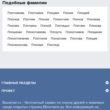
Подобные фамилии
Плотникова
Плотников
Плоцкая
Плохих
Плоцкий
Плосков
Плотник
Плохая
Плохотнюк
Плохов
Плоскова
Плоских
Плоткина
Плохой
Плотицын
Плоткин
Плохова
Плошенко
Плохотникова
Плохута
Плохотников
Площенко
Плохотниченко
Плотонов
Плохатнюк
Плотова
Площик
Плосконосова
Плоская
Плотица
ГЛАВНЫЕ РАЗДЕЛЫ
ПРОЕКТ
Bazaman.ru - бесплатный сервис по поиску друзей и знакомых
среди открытых страниц ВКонтакте.ру. Вся информация на