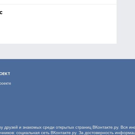
с
ОЕКТ
роекте
ку друзей и знакомых среди открытых страниц ВКонтакте.ру. Вся и
очников: социальная сеть ВКонтакте.ру. За достоверность информа