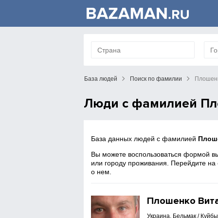
База людей
Поиск по фамилии
Плошен
Люди с фамилией П
База данных людей с фамилией
Плош
Вы можете воспользоваться формой вы
или городу проживания. Перейдите на
о нем.
Плошенко Вит
Украина, Бельмак / Куйб