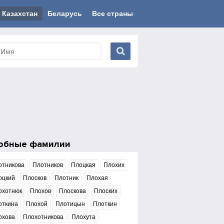
Казахстан
Беларусь
Все страны
обные фамилии
отникова
Плотников
Плоцкая
Плохих
оцкий
Плосков
Плотник
Плохая
охотнюк
Плохов
Плоскова
Плоских
откина
Плохой
Плотицын
Плоткин
охова
Плохотникова
Плохута