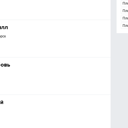
Пл
Пл
Пл
Пл
илл
орск
овь
ий