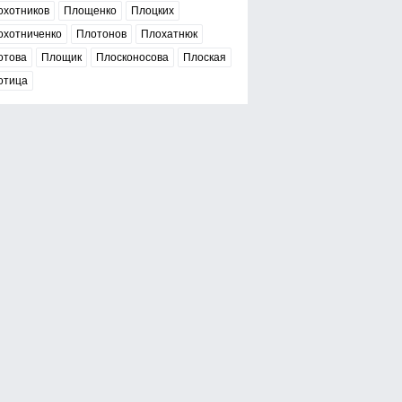
охотников
Площенко
Плоцких
охотниченко
Плотонов
Плохатнюк
отова
Площик
Плосконосова
Плоская
отица