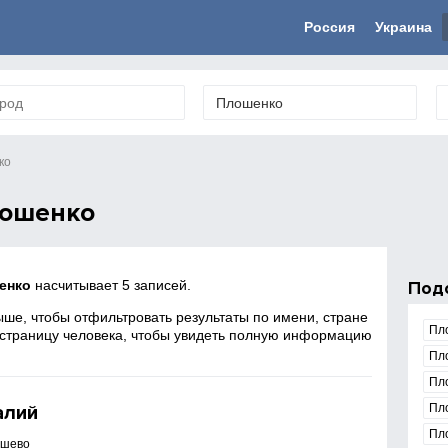
Россия
Украина
ко
лошенко
енко
насчитывает 5 записей.
Под
ше, чтобы отфильтровать результаты по имени, стране
Пл
 страницу человека, чтобы увидеть полную информацию
Пл
Пл
алий
Пл
Пл
ышево