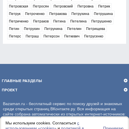
Петровская
Петросян
Петровский
Петровна
Петрик
Петрук
Петроченко
Петракова
Петрухина
Петрушина
Петриченко
Петраков
Петина
Петелина
Петрушенко
Петин
Петрухин
Петрунина
Петелин
Петрищева
Петерс
Петраш
Петерсон
Петкевич
Петрусенко
ГЛАВНЫЕ РАЗДЕЛЫ
ПРОЕКТ
Bazaman.ru - бесплатный сервис по поиску друзей и знакомых
среди открытых страниц ВКонтакте.ру. Вся информация на
сайте собрана автоматически из открытых интернет-источников:
социальная сеть ВКонтакте.ру. За достоверность информации,
Мы используем cookies. Согласиться
с
администрация сайта ответственности не несет.
использованием «сookies»
и
политикой в
Принимаю