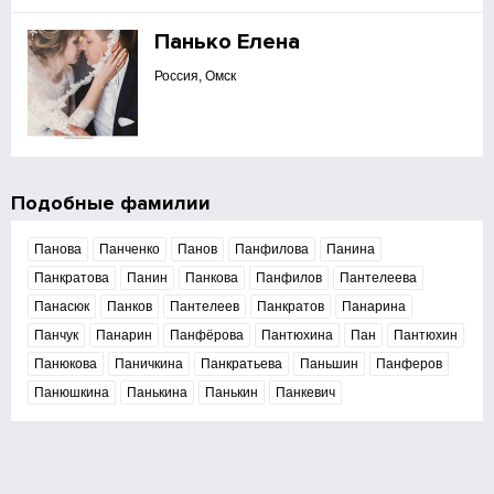
Панько Елена
Россия, Омск
Подобные фамилии
Панова
Панченко
Панов
Панфилова
Панина
Панкратова
Панин
Панкова
Панфилов
Пантелеева
Панасюк
Панков
Пантелеев
Панкратов
Панарина
Панчук
Панарин
Панфёрова
Пантюхина
Пан
Пантюхин
Панюкова
Паничкина
Панкратьева
Паньшин
Панферов
Панюшкина
Панькина
Панькин
Панкевич