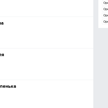
Ор
Ор
Ор
Ор
на
ля
ленька