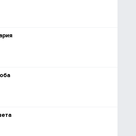
ария
юба
вета