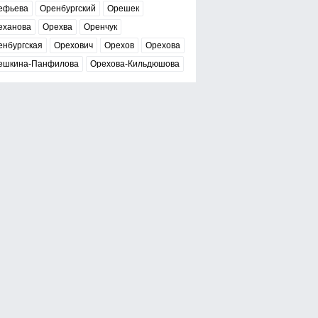
ефьева
Оренбургский
Орешек
еханова
Орехва
Оренчук
енбургская
Орехович
Орехов
Орехова
ешкина-Панфилова
Орехова-Кильдюшова