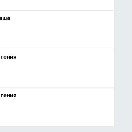
аша
вгения
вгения