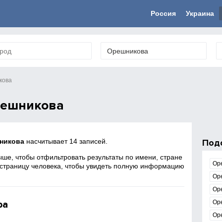
Россия
Украина
кова
решникова
никова
насчитывает 14 записей.
Под
ше, чтобы отфильтровать результаты по имени, стране
Ор
 страницу человека, чтобы увидеть полную информацию
Ор
Ор
ра
Ор
Ор