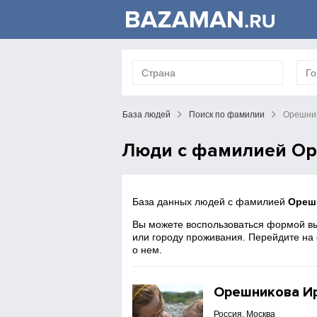
База людей
Поиск по фамилии
Орешни
Люди с фамилией О
База данных людей с фамилией
Ореш
Вы можете воспользоваться формой вы
или городу проживания. Перейдите на
о нем.
Орешникова И
Россия, Москва