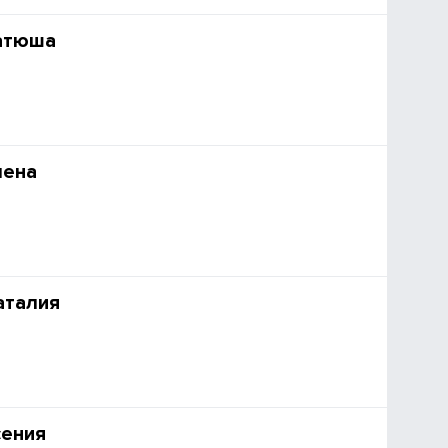
атюша
лена
аталия
сения