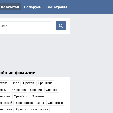
Казахстан
Беларусь
Все страны
обные фамилии
ехова
Орел
Орехов
Орешкина
ешкин
Орешина
Орешин
Орешко
ешкова
Оренбург
Орешков
еховский
Орешников
Орех
Орещенко
енштейн
Орейро
Ореховская